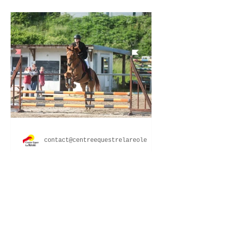
contact@centreequestrelareole
CSO SIF La Réole
Dimanche 14 mai Photos
du staff et d'ambiance
Un concours trés réussi
grace à vous : notre