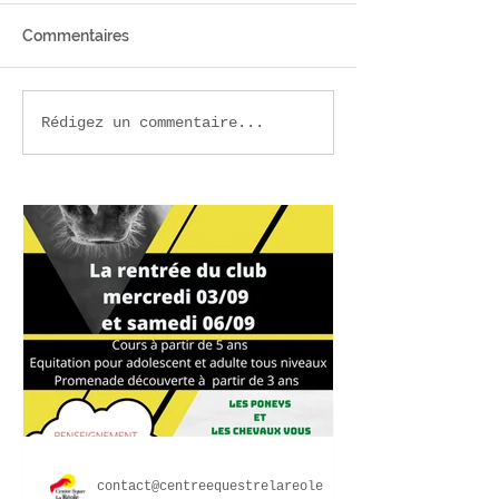
Commentaires
Newsletter de la rentrée
CSO SIF La Réo
Rédigez un commentaire...
ouvrir le lien pour lire la
Dimanche 14 ma
newsletter
du staff et d'a
contact@centreequestrelareole