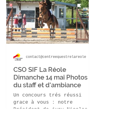
contact@centreequestrelareole
CSO SIF La Réole
Dimanche 14 mai Photos
du staff et d'ambiance
Un concours trés réussi
grace à vous : notre
Président de jury Nicolas
Français, notre secrétaire
Karine Certain , au paddock
Stéphanie...