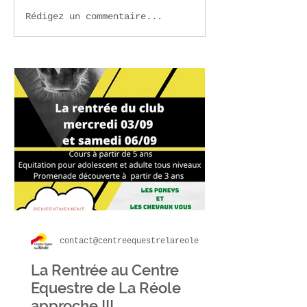
Newsletter de la rentrée
CSO SIF La Réo
Rédigez un commentaire...
ouvrir le lien pour lire la
Dimanche 14 ma
newsletter
du staff et d'a
contact@centreequestrelareole
La Rentrée au Centre
Equestre de La Réole
approche !!!