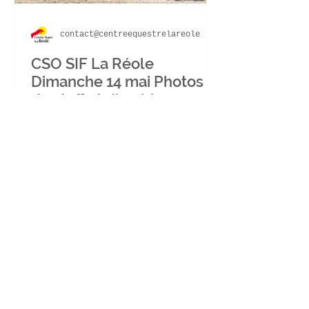
contact@centreequestrelareole
CSO SIF La Réole
Dimanche 14 mai Photos
du staff et d'ambiance
Un concours trés réussi
grace à vous : notre
Président de jury Nicolas
Français, notre secrétaire
Karine Certain , au paddock
Stéphanie...
Newsletter