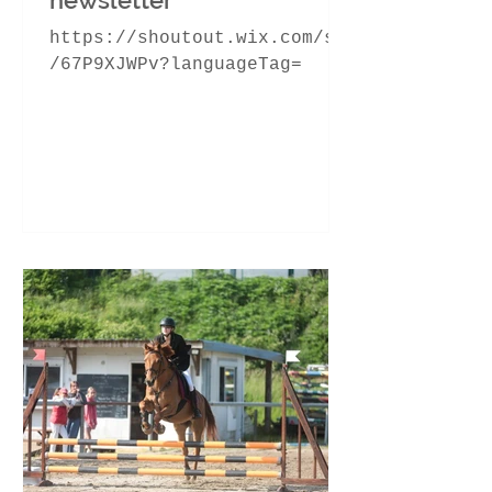
https://shoutout.wix.com/so
/67P9XJWPv?languageTag=